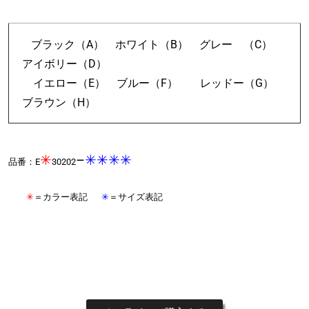
ブラック（A） ホワイト（B） グレー （C）
アイボリー（D）
イエロー（E） ブルー（F）
レッドー（G）
ブラウン（H）
✳︎
–
✳︎✳︎✳︎✳︎
品番：E
30202
✳︎
＝カラー表記
✳︎
＝サイズ表記