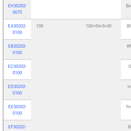
EH30202-
Br
0075
EA30202-
100
100×50×5×30
B
0100
EB30202-
W
0100
EC30202-
G
0100
ED30202-
I
0100
EE30202-
Ye
0100
EF30202-
B