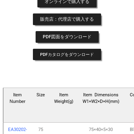
オンライン
で購入する
販売店：
代理店で
購入する
PDF図面を
ダウンロード
PDFカタログをダウンロード
Item
Size
Item
Item
Dimensions
C
Number
Weight(g)
W1×W2×D×H(mm)
EA30202-
75
75×40×5×30
B