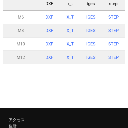
DXF
x_t
iges
step
M6
DXF
X_T
IGES
STEP
M8
DXF
X_T
IGES
STEP
M10
DXF
X_T
IGES
STEP
M12
DXF
X_T
IGES
STEP
アクセス
住所