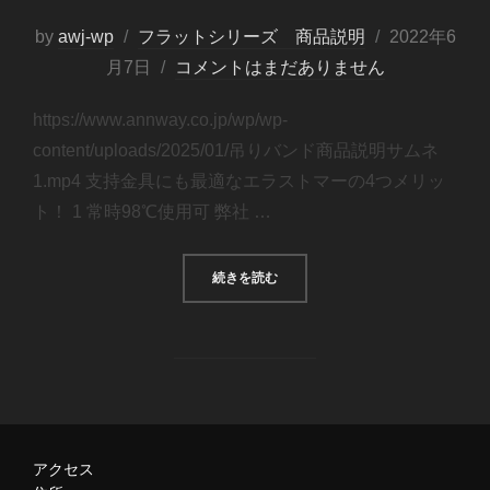
by
awj-wp
フラットシリーズ 商品説明
2022年6
月7日
コメントはまだありません
https://www.annway.co.jp/wp/wp-
content/uploads/2025/01/吊りバンド商品説明サムネ
1.mp4 支持金具にも最適なエラストマーの4つメリッ
ト！ 1 常時98℃使用可 弊社 …
続きを読む
アクセス