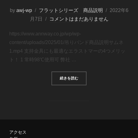
by
awj-wp
フラットシリーズ 商品説明
2022年6
月7日
コメントはまだありません
https://www.annway.co.jp/wp/wp-
content/uploads/2025/01/吊りバンド商品説明サムネ
1.mp4 支持金具にも最適なエラストマーの4つメリッ
ト！ 1 常時98℃使用可 弊社 …
続きを読む
アクセス