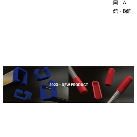
岡 A
館・B館