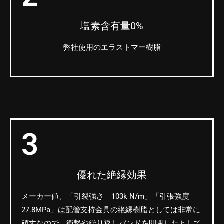
塩素含有量0%
弊社使用のエラストマー樹脂
3
優れた絶縁効果
メーカー値、「引裂強さ 103k N/m」「引張強度
27.8MPa」は配管支持金具の絶縁樹脂としては非常に
頑丈なので、衝撃や繰り返しバンドを開閉したとして