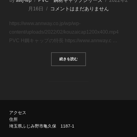
by
awj-wp
PVC 鋼材キャップシリーズ
2022年2
月16日
コメントはまだありません
https://www.annway.co.jp/wp/wp-
content/uploads/2022/02/kouzaicap1200x400.mp4
PVC H鋼キャップの特長 https://www.annway.c …
続きを読む
アクセス
住所
埼玉県ふじみ野市亀久保 1187-1