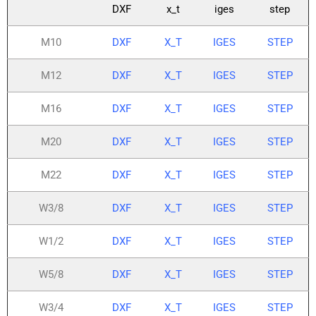
DXF
x_t
iges
step
M10
DXF
X_T
IGES
STEP
M12
DXF
X_T
IGES
STEP
M16
DXF
X_T
IGES
STEP
M20
DXF
X_T
IGES
STEP
M22
DXF
X_T
IGES
STEP
W3/8
DXF
X_T
IGES
STEP
W1/2
DXF
X_T
IGES
STEP
W5/8
DXF
X_T
IGES
STEP
W3/4
DXF
X_T
IGES
STEP