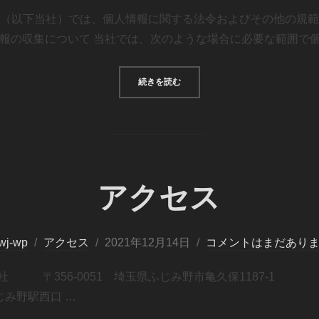
会社（以下当社）では、個人情報に関する法令およびその他の規
報の収集について 当社では、次のような場合に必要な範囲で個
続きを読む
アクセス
wj-wp
アクセス
2021年12月14日
コメントはまだあり
本社 〒356-0051 埼玉県ふじみ野市亀久保1187-1 TEL：0
ふじみ野駅西口 …