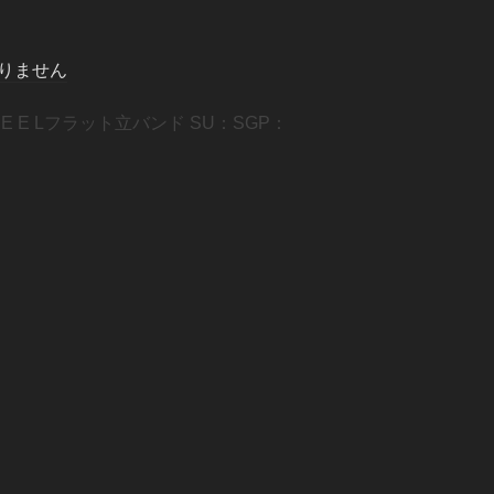
りません
P：PE E Lフラット立バンド SU：SGP：