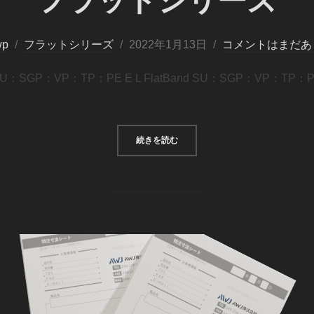
フラットシリーズ
wp
フラットシリーズ
2022年1月13日
コメントはまだあ
 SU：SGP：VP：TP：PE E L FlatBand SU：SGP：VP：T
続きを読む