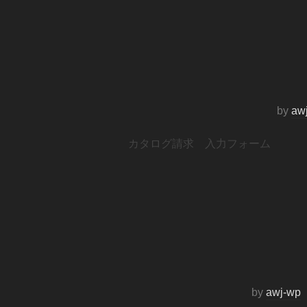
by
aw
カタログ請求 入力フォーム
by
awj-wp