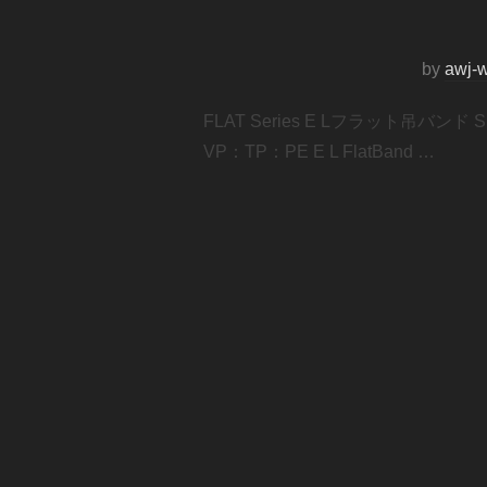
by
awj-
FLAT Series E Lフラット吊バンド
VP：TP：PE E L FlatBand …