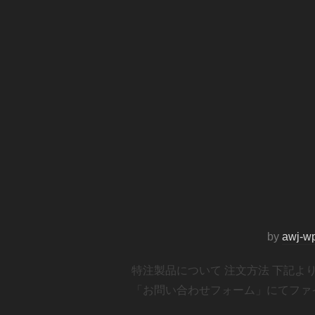
by
awj-w
特注製品について 注文方法 下記
「お問い合わせフォーム」にてファイ