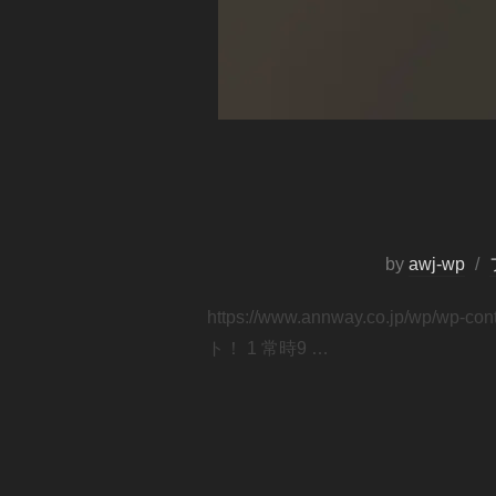
by
awj-wp
https://www.annway.co.jp/wp
ト！ 1 常時9 …