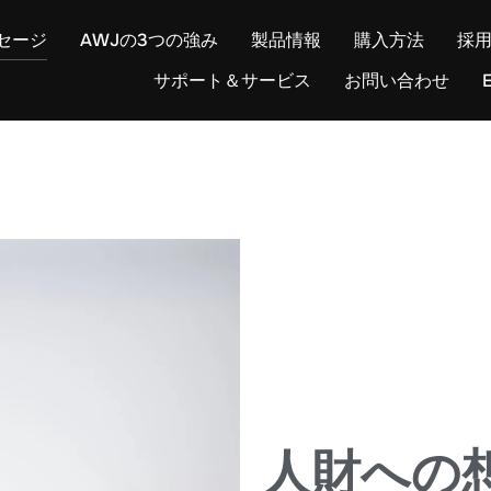
セージ
AWJの3つの強み
製品情報
購入方法
採
サポート＆サービス
お問い合わせ
E
人財への