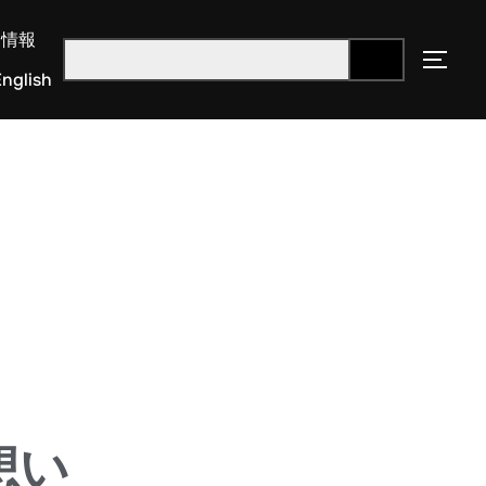
用情報
nglish
想い